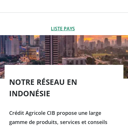
IMPLANTATIONS
FERMER
LISTE PAYS
Afrique & Moyen-Orient
Arabie Saoudite
Amériques
Émirats arabes unis
NOTRE RÉSEAU EN
Argentine
Asie-Pacifique
INDONÉSIE
Qatar
Brésil
Australie
Crédit Agricole CIB propose une large
Canada
Chine
gamme de produits, services et conseils