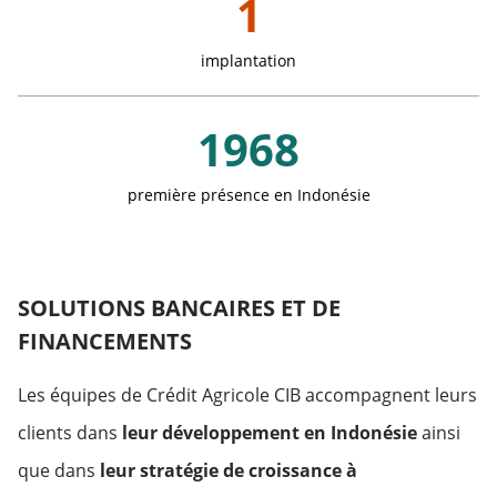
1
Allemagne
implantation
Autriche
1968
Belgique
première présence en Indonésie
Denmark
Espagne
SOLUTIONS BANCAIRES ET DE
FINANCEMENTS
Finlande
Les
é
quipes de Crédit Agricole CIB accompagnent leurs
France
clients dans
leur développement en Indonésie
ainsi
que dans
leur stratégie de croissance à
Grèce