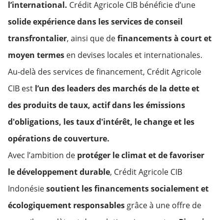
l’international.
Crédit Agricole CIB bénéficie d’une
solide expérience dans les services de conseil
Italie
transfrontalier
, ainsi que de
financements à court et
Luxembourg
moyen termes
en devises locales et internationales.
Au-delà des services de financement, Crédit Agricole
Monaco
CIB est
l’un des leaders des march
é
s de la dette et
Pays-Bas
des produits de taux, actif dans les émissions
d'obligations, les taux d'intérêt, le change et les
Norvège
opérations de couverture.
Avec l’ambition de
protéger le climat et de favoriser
Portugal
le développement durable
, Crédit Agricole CIB
Royaume-Uni
Indonésie
soutient les financements socialement et
écologiquement responsables
grâce à une offre de
Russie