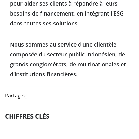
pour aider ses clients à répondre à leurs
Chili
Corée du sud
besoins de financement, en intégrant l'ESG
Colombie
dans toutes ses solutions.
Hong Kong
États-Unis
Inde
Nous sommes au service d’une clientèle
composée du secteur public indonésien, de
Mexique
Indonésie
grands conglomérats, de multinationales et
d'institutions financières.
Japon
Partagez
Singapour
Taïwan
CHIFFRES CLÉS
Chiffres clés
Europe