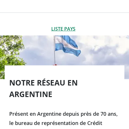
IMPLANTATIONS
FERMER
LISTE PAYS
Afrique & Moyen-Orient
Arabie Saoudite
Amériques
Émirats arabes unis
NOTRE RÉSEAU EN
Argentine
ARGENTINE
Qatar
Brésil
Présent en Argentine depuis près de 70 ans,
Canada
le bureau de représentation de Crédit