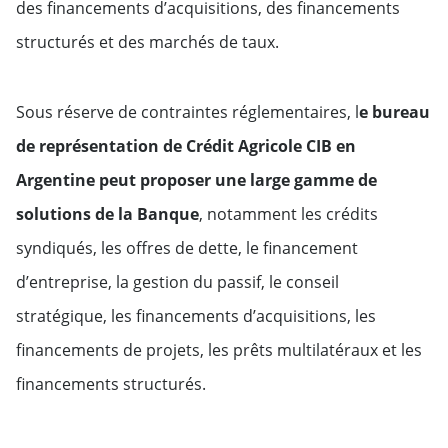
des financements d’acquisitions, des financements
structurés et des marchés de taux.
Monaco
Pays-Bas
Sous réserve de contraintes réglementaires, l
e bureau
de représentation de Crédit Agricole CIB en
Norvège
Argentine peut proposer une large gamme de
Portugal
solutions de la Banque
, notamment les crédits
syndiqués, les offres de dette, le financement
Royaume-Uni
d’entreprise, la gestion du passif, le conseil
stratégique, les financements d’acquisitions, les
Russie
financements de projets, les prêts multilatéraux et les
Suède
financements structurés.
Suisse