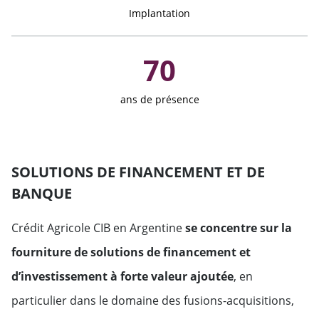
Implantation
Hong Kong
Belgique
70
Inde
Denmark
Indonésie
ans de présence
Espagne
Japon
Finlande
SOLUTIONS DE FINANCEMENT ET DE
Singapour
France
BANQUE
Taïwan
Crédit Agricole CIB en Argentine
se concentre sur la
Grèce
fourniture de solutions de financement et
Italie
d’investissement à forte valeur ajoutée
, en
particulier dans le domaine des fusions-acquisitions,
Luxembourg