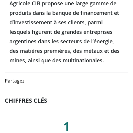
Agricole CIB propose une large gamme de
Chili
produits dans la banque de financement et
Colombie
d’investissement à ses clients, parmi
lesquels figurent de grandes entreprises
États-Unis
argentines dans les secteurs de l’énergie,
des matières premières, des métaux et des
Mexique
mines, ainsi que des multinationales.
Asie-Pacifique
Partagez
Australie
Europe
CHIFFRES CLÉS
Chine
Allemagne
Chiffres clés
1
Corée du sud
Autriche