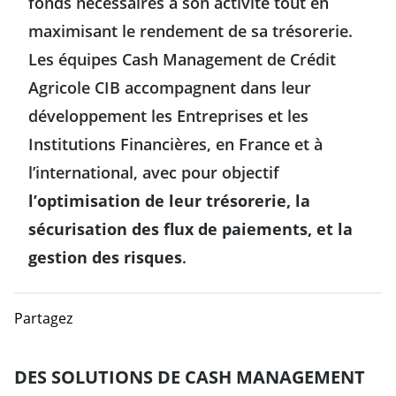
fonds nécessaires à son activité tout en
Comment fonctionne le dépôt vert (green deposit) ?
maximisant le rendement de sa trésorerie.
Rémunération en compte courant lié à la performance ESG
Les équipes Cash Management de Crédit
Agricole CIB accompagnent dans leur
Sécurisation des opérations bancaires sur les marchés
développement les Entreprises et les
internationaux
Institutions Financières, en France et à
l’international, avec pour objectif
l’optimisation de leur trésorerie, la
sécurisation des flux de paiements, et la
gestion des risques
.
Partagez
DES SOLUTIONS DE CASH MANAGEMENT