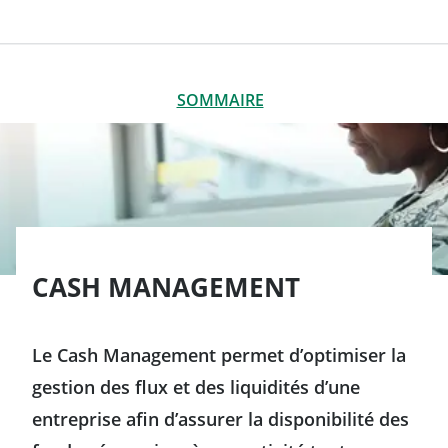
SOMMAIRE
FERMER
SOMMAIRE
Des solutions de Cash Management pour les entreprises et
les institutions financières
Certification SWIFTNet avancée
CASH MANAGEMENT
Cash clearing services
La plateforme API de Crédit Agricole CIB
Le Cash Management permet d’optimiser la
gestion des flux et des liquidités d’une
Dépôts verts (Green deposits)
entreprise afin d’assurer la disponibilité des