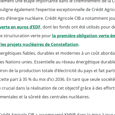
lement une étape importante dans le cheminement de la Co
ouligne également l’expertise exceptionnelle de Crédit Agric
 et marché de la
ts d’énergie nucléaire. Crédit Agricole CIB a notamment jou
verte en euros d’EDF
, dont les fonds ont été utilisés pour 
 de structuration verte pour
la première obligation verte é
 les projets nucléaires de Constellation
.
chés mondiaux
nergétiques fiables, durables et modernes à un coût abordabl
 Nations unies. Essentielle au réseau énergétique durable d
on de la production totale d’électricité du pays et fait part
ette part à 35 % du mix d’ici 2036. En tant que seule sociét
t
Tout voir
rucial dans la réalisation de cet objectif grâce à des effor
mentales et la sûreté des centrales nucléaires.
entreprises de
 Crédit Agricole CIB a accompagné KHNP dans la mise à jour