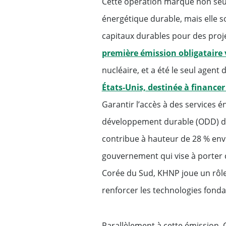
Cette opération marque non seu
Produits structurés
énergétique durable, mais elle s
Origination obligataire
capitaux durables pour des proje
dette
première émission obligataire 
nucléaire, et a été le seul agent
Titrisation
États-Unis, destinée à financer
Recherche sur les mar
Garantir l’accès à des services é
développement durable (ODD) des
Trésorerie
contribue à hauteur de 28 % envir
gouvernement qui vise à porter c
Solutions de financemen
spécifiques
Corée du Sud, KHNP joue un rôle c
renforcer les technologies fonda
Financements pour les 
taille moyenne
Parallèlement à cette émission,