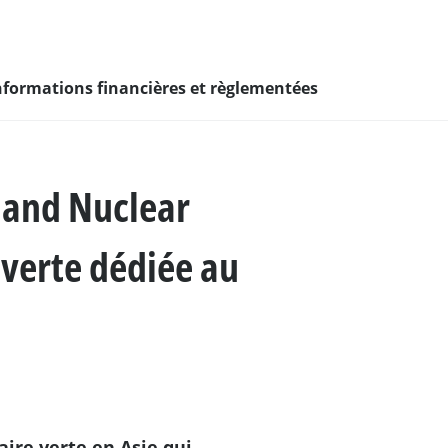
nformations financières et règlementées
e ?
 and Nuclear
eur de la mixité et
 verte dédiée au
I
veloppement de
diants & jeunes
ire verte en Asie qui