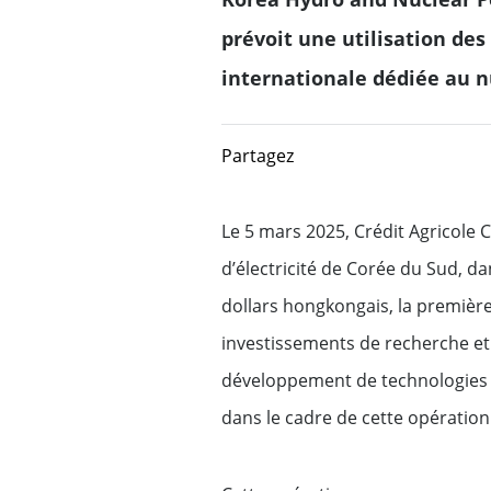
Framewo
Réglementation FATCA-AEOI
prévoit une utilisation des
Crédit A
Solutions de banque
internationale dédiée au n
d'investissement
Lutte contre la corruption
Nos soluti
Equity Capital Markets
Directive MiFID II
Partagez
Nos action
Fusions & Acquisitions
Protection de la clientèle
Le 5 mars 2025, Crédit Agricole
Mécénat 
d’électricité de Corée du Sud, da
Structured Financial So
Terms of Business
Gestion
dollars hongkongais, la première
environ
Solutions pour les march
investissements de recherche et 
capitaux
développement de technologies nu
dans le cadre de cette opération
Flux bancaires