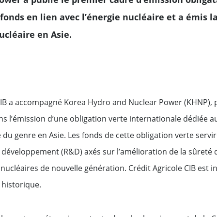
ressources naturelles
rks et reporting du Groupe
 fonds en lien avec l’énergie nucléaire et a émis 
gricole et de Crédit Agricole CIB
Financement des matières
Leveraged Finance
Tout voir
premières
ucléaire en Asie.
Fund Solutions Group
ons de financement durable
s solidaires & durables
Tout voir
 CIB a accompagné Korea Hydro and Nuclear Power (KHNP), 
solidaire & culturel
ns l’émission d’une obligation verte internationale dédiée au
lutions
 de nos impacts
 du genre en Asie. Les fonds de cette obligation verte servi
nementaux au quotidien
és de
Tout voir
développement (R&D) axés sur l’amélioration de la sûreté de
cléaires de nouvelle génération. Crédit Agricole CIB est i
 historique.