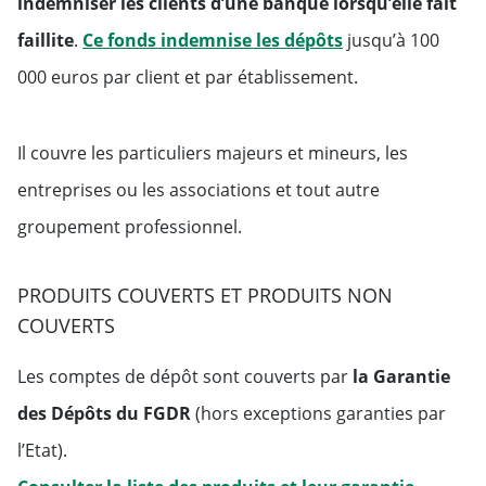
indemniser les clients d’une banque lorsqu’elle fait
Will open in a ne
faillite
.
Ce fonds indemnise les dépôts
jusqu’à 100
000 euros par client et par établissement.
Il couvre les particuliers majeurs et mineurs, les
entreprises ou les associations et tout autre
groupement professionnel.
PRODUITS COUVERTS ET PRODUITS NON
COUVERTS
Les comptes de dépôt sont couverts par
la Garantie
des Dépôts du FGDR
(hors exceptions garanties par
l’Etat).