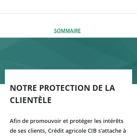
SOMMAIRE
FERMER
SOMMAIRE
Le Fonds de Garantie des Dépôts et de Résolution
La garantie des dépôts
Produits couverts et produits non couverts
NOTRE PROTECTION DE LA
Les réclamations
CLIENTÈLE
Afin de promouvoir et protéger les intérêts
de ses clients, Crédit agricole CIB s’attache à