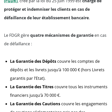
Will open in a new tab
(FGDR)
, créé par la loi du 25 juin 1999 est
chargé de
protéger et indemniser les clients en cas de
défaillance de leur établissement bancaire
.
Le FDGR gère
quatre mécanismes de garantie
en cas
de défaillance :
La Garantie des Dépôts
couvre les comptes de
dépôts et les livrets jusqu’à 100 000 € (hors Livrets
garantis par l’Etat).
La Garantie des Titres
couvre tous les instruments
financiers jusqu’à 70 000 €.
La Garantie des Cautions
couvre les engagements