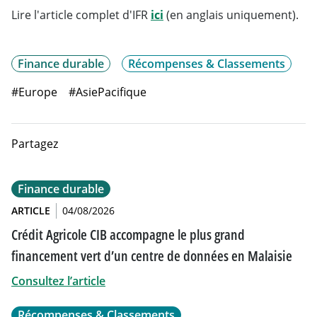
Will open in a new tab
Lire l'article complet d'IFR
ici
(en anglais uniquement).
Finance durable
Récompenses & Classements
#Europe
#AsiePacifique
Partagez
Finance durable
ARTICLE
04/08/2026
Crédit Agricole CIB accompagne le plus grand
financement vert d’un centre de données en Malaisie
Consultez l’article
Récompenses & Classements