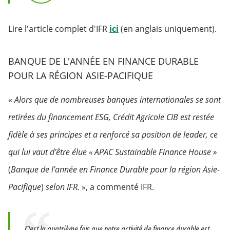
Agricole CIB
Will open in a new tab
Lire l'article complet d'IFR
ici
(en anglais uniquement).
BANQUE DE L'ANNÉE EN FINANCE DURABLE
POUR LA RÉGION ASIE-PACIFIQUE
«
Alors que de nombreuses banques internationales se sont
retirées du financement ESG, Crédit Agricole CIB est restée
fidèle à ses principes et a renforcé sa position de leader, ce
qui lui vaut d’être élue « APAC Sustainable Finance House »
(
Banque de l'année en Finance Durable pour la région Asie-
Pacifique
)
selon IFR.
», a commenté IFR.
Citation
C'est la quatrième fois que notre activité de finance durable est