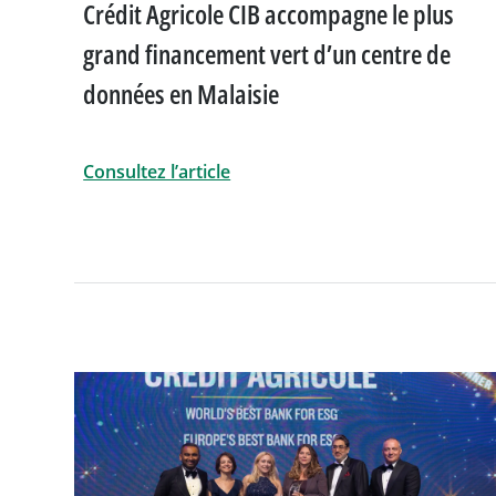
Crédit Agricole CIB accompagne le plus
Financements pour les 
grand financement vert d’un centre de
technologiques
données en Malaisie
Financements pour les 
d'investissement
Consultez l’article
Gestion de patrimoine