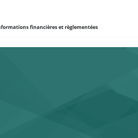
nformations financières et règlementées
e ?
eur de la mixité et
I
veloppement de
diants & jeunes